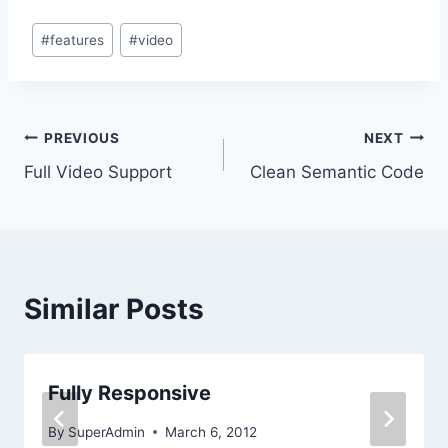
Post
#
features
#
video
Tags:
Post
PREVIOUS
NEXT
Full Video Support
Clean Semantic Code
navigation
Similar Posts
Fully Responsive
By
SuperAdmin
March 6, 2012